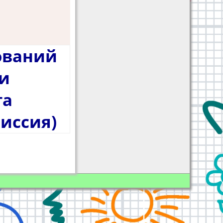
ований
и
та
иссия)