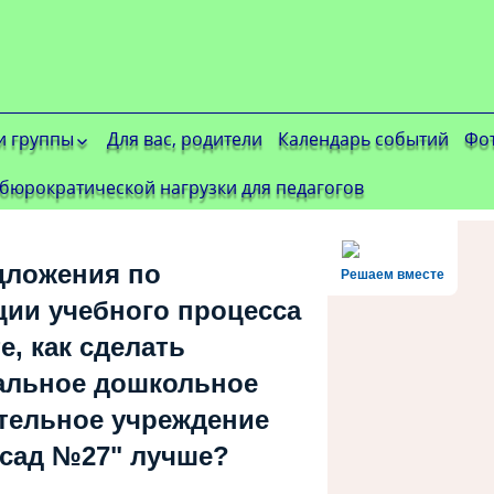
 группы
Для вас, родители
Календарь событий
Фо
ики корпус 1
бюрократической нагрузки для педагогов
ские звездочки
пус 1
ские котики
пус 1
дложения по
Решаем вместе
мики корпус 1
ции учебного процесса
ьфинчики
е, как сделать
пус 1
здочки корпус 1
альное дошкольное
аблики корпус 1
тельное учреждение
ха корпус 1
 сад №27" лучше?
лки корпус 1